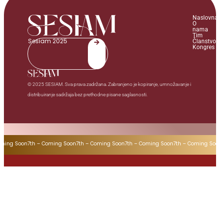
Naslovna
O
nama
Tim
Sesiam 2025
Članstvo
Kongres
© 2025 SESIAM. Sva prava zadržana. Zabranjeno je kopiranje, umnožavanje i
distribuiranje sadržaja bez prethodne pisane saglasnosti.
oming Soon
7th – Coming Soon
7th – Coming Soon
7th – Coming Soon
7th – Coming Soo